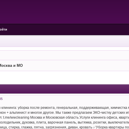
ойти
Москва и МО
05
клининга: уборка после ремонта, генеральная, поддерживающая, химчистка 
он + альпинист и многое другое. Мы также предлагаем ЭКО-чистку детских иг
: t.me/wwcleaning Москва и Московская область Услуги клининга офиса, квартир
 холодильник, духовка, плита, варочная панель, вытяжка, розетки, выключатели
ница, стирка, глажка, пятна, загрязнения, диван, кровать ✅Уборка квартиры