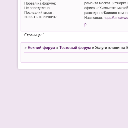
ремонта москва ✅Уборка 
Провел на форуме:
офиса ✅Химчистка мягкой
Не определено
Последний визит:
разводов ✅Клининг компан
2023-11-10 23:00:07
Наш канал:
https://t.me/ww
0
Страница:
1
»
Нохчий форум
»
Тестовый форум
»
Услуги клининга 