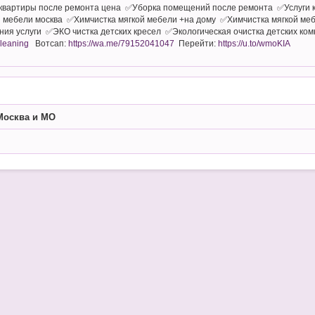
квартиры после ремонта цена ✅Уборка помещений после ремонта ✅Услуги к
 мебели москва ✅Химчистка мягкой мебели +на дому ✅Химчистка мягкой меб
ия услуги ✅ЭКО чистка детских кресел ✅Экологическая очистка детских комн
cleaning
Вотсап:
https://wa.me/79152041047
Перейти:
https://u.to/wmoKIA
Москва и МО