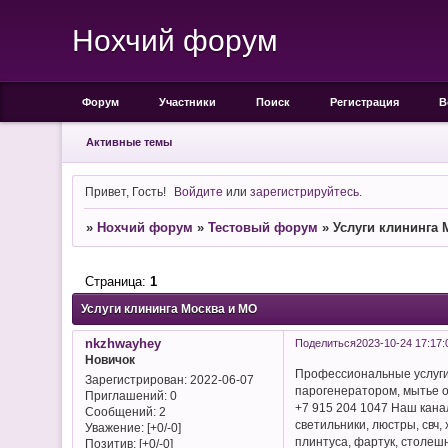
Нохчий форум
Форум
Участники
Поиск
Регистрация
В
Активные темы
Привет, Гость!
Войдите
или
зарегистрируйтесь
.
»
Нохчий форум
»
Тестовый форум
»
Услуги клининга 
Страница:
1
Услуги клининга Москва и МО
nkzhwayhey
Поделиться
2023-10-24 17:17:
Новичок
Профессиональные услуги 
Зарегистрирован
: 2022-06-07
парогенератором, мытье ок
Приглашений:
0
+7 915 204 1047 Наш канал
Сообщений:
2
светильники, люстры, свч,
Уважение:
[+0/-0]
плинтуса, фартук, столеш
Позитив:
[+0/-0]